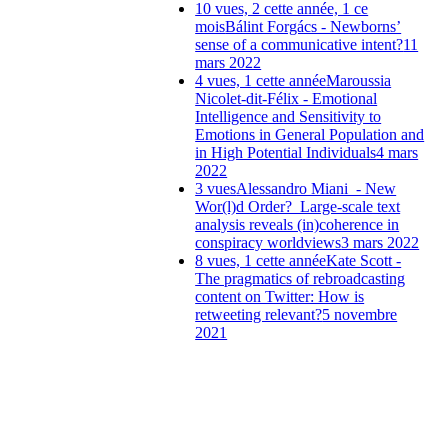
10 vues, 2 cette année, 1 ce
mois
Bálint Forgács - Newborns’
sense of a communicative intent?
11
mars 2022
4 vues, 1 cette année
Maroussia
Nicolet-dit-Félix - Emotional
Intelligence and Sensitivity to
Emotions in General Population and
in High Potential Individuals
4 mars
2022
3 vues
Alessandro Miani_- New
Wor(l)d Order?_Large-scale text
analysis reveals (in)coherence in
conspiracy worldviews
3 mars 2022
8 vues, 1 cette année
Kate Scott -
The pragmatics of rebroadcasting
content on Twitter: How is
retweeting relevant?
5 novembre
2021