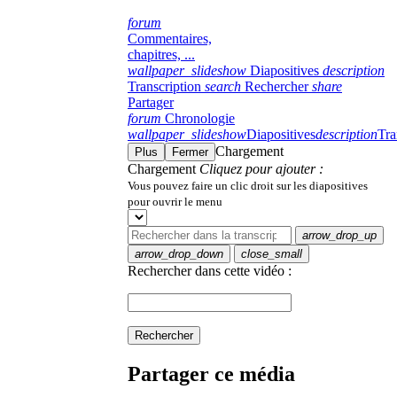
forum
Commentaires,
chapitres, ...
wallpaper_slideshow
Diapositives
description
Transcription
search
Rechercher
share
Partager
forum
Chronologie
wallpaper_slideshow
Diapositives
description
Tra
Chargement
Plus
Fermer
Chargement
Cliquez pour ajouter :
Vous pouvez faire un clic droit sur les diapositives
pour ouvrir le menu
arrow_drop_up
arrow_drop_down
close_small
Rechercher dans cette vidéo :
Rechercher
Partager ce média