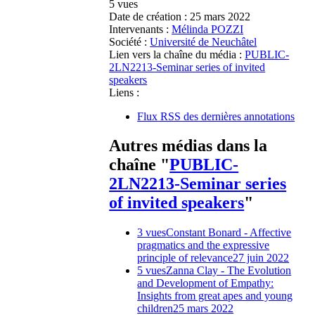
5 vues
Date de création :
25 mars 2022
Intervenants :
Mélinda POZZI
Société :
Université de Neuchâtel
Lien vers la chaîne du média :
PUBLIC-
2LN2213-Seminar series of invited
speakers
Liens :
Flux RSS des dernières annotations
Autres médias dans la
chaîne "
PUBLIC-
2LN2213-Seminar series
of invited speakers
"
3 vues
Constant Bonard - Affective
pragmatics and the expressive
principle of relevance
27 juin 2022
5 vues
Zanna Clay - The Evolution
and Development of Empathy:
Insights from great apes and young
children
25 mars 2022