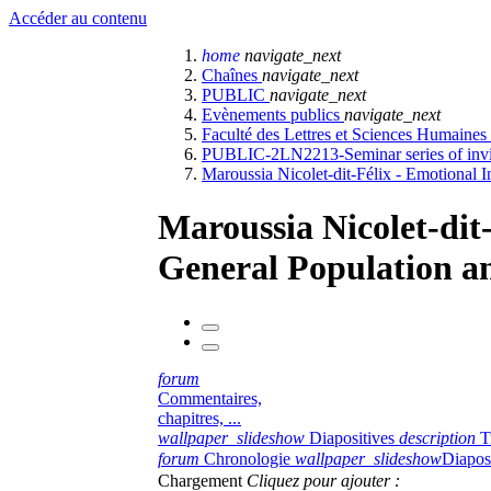
Accéder au contenu
home
navigate_next
Chaînes
navigate_next
PUBLIC
navigate_next
Evènements publics
navigate_next
Faculté des Lettres et Sciences Humaines
PUBLIC-2LN2213-Seminar series of invi
Maroussia Nicolet-dit-Félix - Emotional I
Maroussia Nicolet-dit-
General Population an
forum
Commentaires,
chapitres, ...
wallpaper_slideshow
Diapositives
description
T
forum
Chronologie
wallpaper_slideshow
Diapos
Chargement
Cliquez pour ajouter :