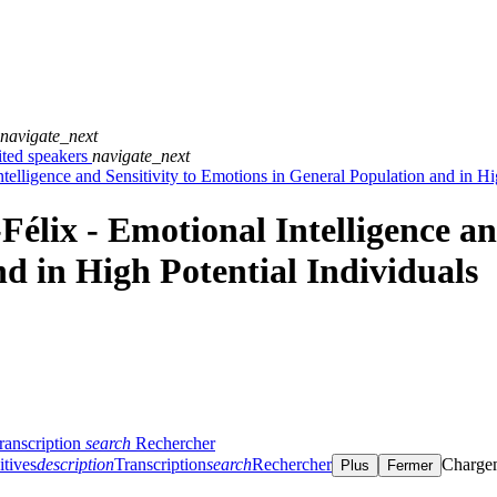
navigate_next
ted speakers
navigate_next
ntelligence and Sensitivity to Emotions in General Population and in Hi
Félix - Emotional Intelligence an
d in High Potential Individuals
ranscription
search
Rechercher
itives
description
Transcription
search
Rechercher
Charge
Plus
Fermer