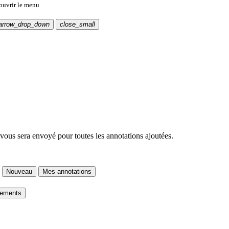
 ouvrir le menu
arrow_drop_down
close_small
 vous sera envoyé pour toutes les annotations ajoutées.
Nouveau
Mes annotations
gements